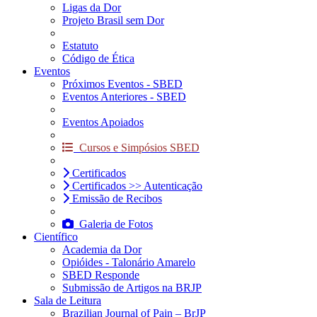
Ligas da Dor
Projeto Brasil sem Dor
Estatuto
Código de Ética
Eventos
Próximos Eventos - SBED
Eventos Anteriores - SBED
Eventos Apoiados
Cursos e Simpósios SBED
Certificados
Certificados >> Autenticação
Emissão de Recibos
Galeria de Fotos
Científico
Academia da Dor
Opióides - Talonário Amarelo
SBED Responde
Submissão de Artigos na BRJP
Sala de Leitura
Brazilian Journal of Pain – BrJP