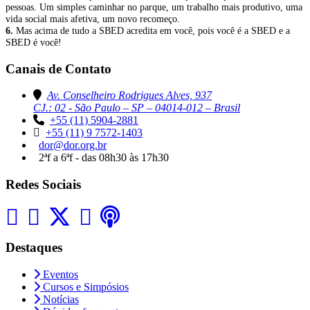
pessoas. Um simples caminhar no parque, um trabalho mais produtivo, uma
vida social mais afetiva, um novo recomeço.
6.
Mas acima de tudo a SBED acredita em você, pois você é a SBED e a
SBED é você!
Canais de Contato
Av. Conselheiro Rodrigues Alves, 937
CJ.: 02 - São Paulo – SP – 04014-012 – Brasil
+55 (11) 5904-2881
+55 (11) 9 7572-1403
dor@dor.org.br
2ªf a 6ªf - das 08h30 às 17h30
Redes Sociais
Destaques
Eventos
Cursos e Simpósios
Notícias