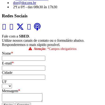
dor@dor.org.br
2ªf a 6ªf - das 08h30 às 17h30
Redes Sociais
Fale com a
SBED
.
Utilize nossos canais de contato ou o formulário abaixo.
Responderemos o mais rápido possível.
Atenção:
*Campos obrigatórios
*
Nome
*
E-mail
Cidade
UF
*
Mensagem