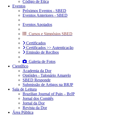
Código de Ética
Eventos
Próximos Eventos - SBED
Eventos Anteriores - SBED
Eventos Apoiados
Cursos e Simpósios SBED
Certificados
Certificados >> Autenticação
Emissão de Recibos
Galeria de Fotos
Científico
Academia da Dor
Opióides - Talonário Amarelo
SBED Responde
Submissão de Artigos na BRJP
Sala de Leitura
Brazilian Journal of Pain – BrJP
Jornal dos Comitês
Jornal da Dor
Revista da Dor
Área Pública