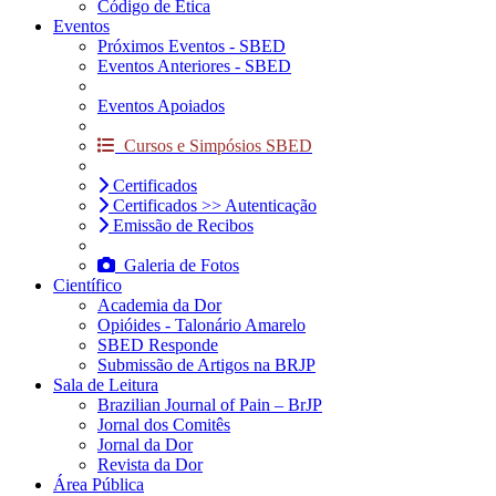
Código de Ética
Eventos
Próximos Eventos - SBED
Eventos Anteriores - SBED
Eventos Apoiados
Cursos e Simpósios SBED
Certificados
Certificados >> Autenticação
Emissão de Recibos
Galeria de Fotos
Científico
Academia da Dor
Opióides - Talonário Amarelo
SBED Responde
Submissão de Artigos na BRJP
Sala de Leitura
Brazilian Journal of Pain – BrJP
Jornal dos Comitês
Jornal da Dor
Revista da Dor
Área Pública