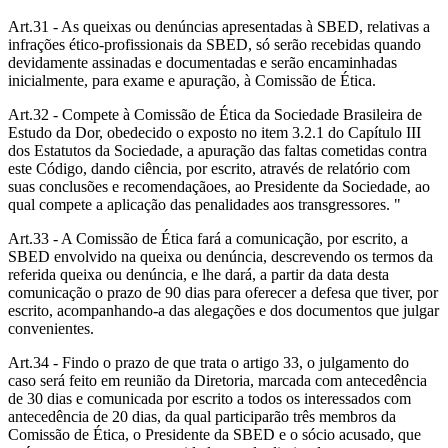
Art.31 - As queixas ou denúncias apresentadas à SBED, relativas a
infrações ético-profissionais da SBED, só serão recebidas quando
devidamente assinadas e documentadas e serão encaminhadas
inicialmente, para exame e apuração, à Comissão de Ética.
Art.32 - Compete à Comissão de Ética da Sociedade Brasileira de
Estudo da Dor, obedecido o exposto no item 3.2.1 do Capítulo III
dos Estatutos da Sociedade, a apuração das faltas cometidas contra
este Código, dando ciência, por escrito, através de relatório com
suas conclusões e recomendaçãoes, ao Presidente da Sociedade, ao
qual compete a aplicação das penalidades aos transgressores. "
Art.33 - A Comissão de Ética fará a comunicação, por escrito, a
SBED envolvido na queixa ou denúncia, descrevendo os termos da
referida queixa ou denúncia, e lhe dará, a partir da data desta
comunicação o prazo de 90 dias para oferecer a defesa que tiver, por
escrito, acompanhando-a das alegações e dos documentos que julgar
convenientes.
Art.34 - Findo o prazo de que trata o artigo 33, o julgamento do
caso será feito em reunião da Diretoria, marcada com antecedência
de 30 dias e comunicada por escrito a todos os interessados com
antecedência de 20 dias, da qual participarão três membros da
Comissão de Ética, o Presidente da SBED e o sócio acusado, que