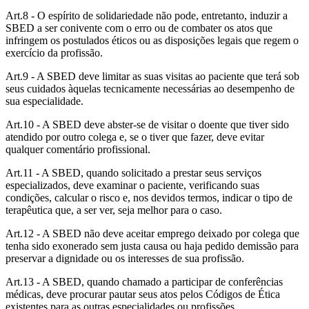
Art.8 - O espírito de solidariedade não pode, entretanto, induzir a
SBED a ser conivente com o erro ou de combater os atos que
infringem os postulados éticos ou as disposições legais que regem o
exercício da profissão.
Art.9 - A SBED deve limitar as suas visitas ao paciente que terá sob
seus cuidados àquelas tecnicamente necessárias ao desempenho de
sua especialidade.
Art.10 - A SBED deve abster-se de visitar o doente que tiver sido
atendido por outro colega e, se o tiver que fazer, deve evitar
qualquer comentário profissional.
Art.11 - A SBED, quando solicitado a prestar seus serviços
especializados, deve examinar o paciente, verificando suas
condições, calcular o risco e, nos devidos termos, indicar o tipo de
terapêutica que, a ser ver, seja melhor para o caso.
Art.12 - A SBED não deve aceitar emprego deixado por colega que
tenha sido exonerado sem justa causa ou haja pedido demissão para
preservar a dignidade ou os interesses de sua profissão.
Art.13 - A SBED, quando chamado a participar de conferências
médicas, deve procurar pautar seus atos pelos Códigos de Ética
existentes para as outras especialidades ou profissões.