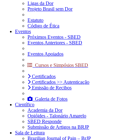
Ligas da Dor
Projeto Brasil sem Dor
Estatuto
Código de Ética
Eventos
Próximos Eventos - SBED
Eventos Anteriores - SBED
Eventos Apoiados
Cursos e Simpósios SBED
Certificados
Certificados >> Autenticação
Emissão de Recibos
Galeria de Fotos
Científico
Academia da Dor
Opióides - Talonário Amarelo
SBED Responde
Submissão de Artigos na BRJP
Sala de Leitura
Brazilian Journal of Pain – BrJP