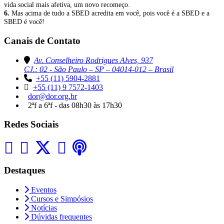
vida social mais afetiva, um novo recomeço.
6.
Mas acima de tudo a SBED acredita em você, pois você é a SBED e a
SBED é você!
Canais de Contato
Av. Conselheiro Rodrigues Alves, 937
CJ.: 02 - São Paulo – SP – 04014-012 – Brasil
+55 (11) 5904-2881
+55 (11) 9 7572-1403
dor@dor.org.br
2ªf a 6ªf - das 08h30 às 17h30
Redes Sociais
Destaques
Eventos
Cursos e Simpósios
Notícias
Dúvidas frequentes