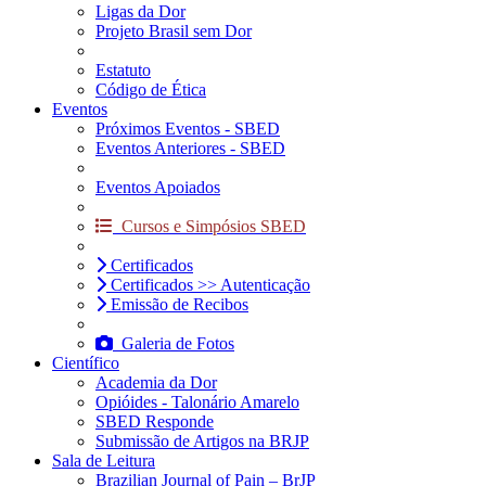
Ligas da Dor
Projeto Brasil sem Dor
Estatuto
Código de Ética
Eventos
Próximos Eventos - SBED
Eventos Anteriores - SBED
Eventos Apoiados
Cursos e Simpósios SBED
Certificados
Certificados >> Autenticação
Emissão de Recibos
Galeria de Fotos
Científico
Academia da Dor
Opióides - Talonário Amarelo
SBED Responde
Submissão de Artigos na BRJP
Sala de Leitura
Brazilian Journal of Pain – BrJP