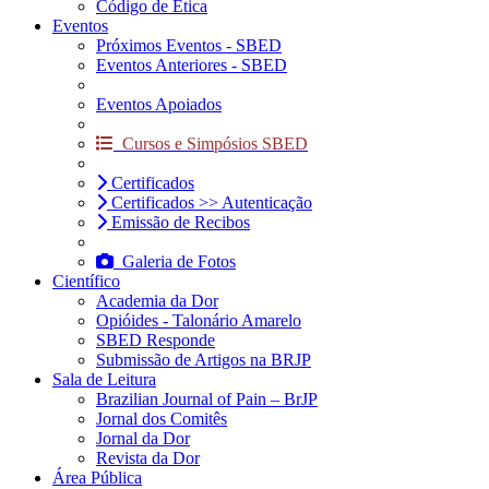
Código de Ética
Eventos
Próximos Eventos - SBED
Eventos Anteriores - SBED
Eventos Apoiados
Cursos e Simpósios SBED
Certificados
Certificados >> Autenticação
Emissão de Recibos
Galeria de Fotos
Científico
Academia da Dor
Opióides - Talonário Amarelo
SBED Responde
Submissão de Artigos na BRJP
Sala de Leitura
Brazilian Journal of Pain – BrJP
Jornal dos Comitês
Jornal da Dor
Revista da Dor
Área Pública