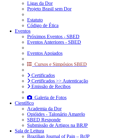
Ligas da Dor
Projeto Brasil sem Dor
Estatuto
Código de Ética
Eventos
Próximos Eventos - SBED
Eventos Anteriores - SBED
Eventos Apoiados
Cursos e Simpósios SBED
Certificados
Certificados >> Autenticação
Emissão de Recibos
Galeria de Fotos
Científico
Academia da Dor
Opióides - Talonário Amarelo
SBED Responde
Submissão de Artigos na BRJP
Sala de Leitura
Brazilian Journal of Pain – BrJP