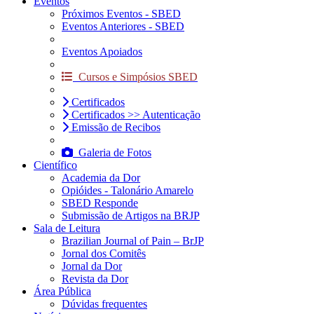
Eventos
Próximos Eventos - SBED
Eventos Anteriores - SBED
Eventos Apoiados
Cursos e Simpósios SBED
Certificados
Certificados >> Autenticação
Emissão de Recibos
Galeria de Fotos
Científico
Academia da Dor
Opióides - Talonário Amarelo
SBED Responde
Submissão de Artigos na BRJP
Sala de Leitura
Brazilian Journal of Pain – BrJP
Jornal dos Comitês
Jornal da Dor
Revista da Dor
Área Pública
Dúvidas frequentes